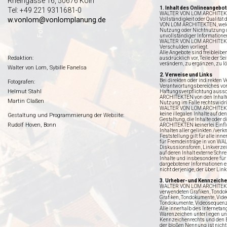
Rheingasse 16, 50676 Köln
1. Inhalt des Onlineangebo
Tel: +49 221 9311681-0
WALTER VON LOM ARCHITEKTEN 
w.vonlom@vonlomplanung.de
Vollständigkeit oder Qualitä
VON LOM ARCHITEKTEN, welche 
Nutzung oder Nichtnutzung d
unvollständiger Informatione
WALTER VON LOM ARCHITEKTEN
Verschulden vorliegt.
Alle Angebote sind freiblei
Redaktion:
ausdrücklich vor, Teile der 
verändern, zu ergänzen, zu lö
Walter von Lom, Sybille Fanelsa
2. Verweise und Links
Bei direkten oder indirekten 
Fotografen:
Verantwortungsbereiches v
Helmut Stahl
Haftungsverpflichtung aussch
ARCHITEKTEN von den Inhalte
Martin Claßen
Nutzung im Falle rechtswidri
WALTER VON LOM ARCHITEKTEN
keine illegalen Inhalte auf d
Gestaltung und Programmierung der Website:
Gestaltung, die Inhalte oder
Rudolf Hoven, Bonn
ARCHITEKTEN keinerlei Einflu
Inhalten aller gelinkten /ver
Feststellung gilt für alle in
für Fremdeinträge in von W
Diskussionsforen, Linkverzei
auf deren Inhalt externe Schre
Inhalte und insbesondere für
dargebotener Informationen en
nicht derjenige, der über Link
3. Urheber- und Kennzeich
WALTER VON LOM ARCHITEKTEN 
verwendeten Grafiken, Tondok
Grafiken, Tondokumente, Vide
Tondokumente, Videosequenz
Alle innerhalb des Interneta
Warenzeichen unterliegen un
Kennzeichenrechts und den Be
der bloßen Nennung ist nicht