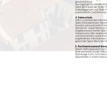
geschützt sind!
Das Copyright für veröffentl
allein beim Autor der Seiten.
Videosequenzen und Texte in 
ausdrückliche Zustimmung v
4. Datenschutz
Sofern innerhalb des Internet
Daten (Emailadressen, Namen, 
Nutzers auf ausdrücklich fre
Dienste ist - soweit technis
Angabe anonymisierter Daten
Impressums oder vergleichbar
und Faxnummern sowie Email
angeforderten Informationen i
genannten Spam-Mails bei Ve
5. Rechtswirksamkeit dies
Dieser Haftungsausschluss is
Seite verwiesen wurde. Sofer
Rechtslage nicht, nicht mehr 
Dokumentes in ihrem Inhalt un